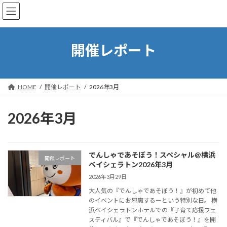
コ
ナ
でんしゃであそぼう！by MAMAstyle
ン
ビ
テ
ゲ
ン
ー
ツ
シ
開催レポート
へ
ョ
ス
ン
キ
に
ッ
移
HOME
開催レポート
2026年3月
プ
動
2026年3月
でんしゃであそぼう！スペシャル@横浜
開催レポート
ベイシェラトン2026年3月
2026年3月29日
大人気の『でんしゃであそぼう！』が初めて他
のイベントにお邪魔するーという特別な日。 横
浜ベイシェラトンホテルでの『子育て応援フェ
スティバル』で『でんしゃであそぼう！』を開